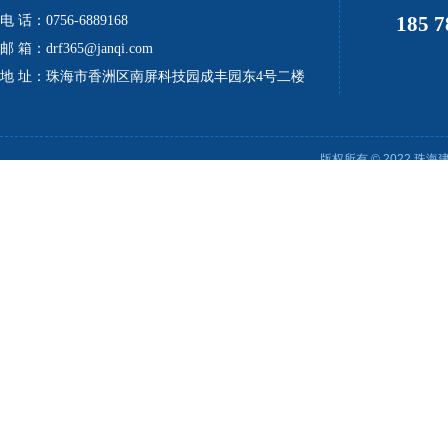
185 7
电 话：0756-6889168
邮 箱：drf365@janqi.com
地 址：珠海市香洲区南屏科技园成丰园东4号二楼
版权所有 © 2022 珠