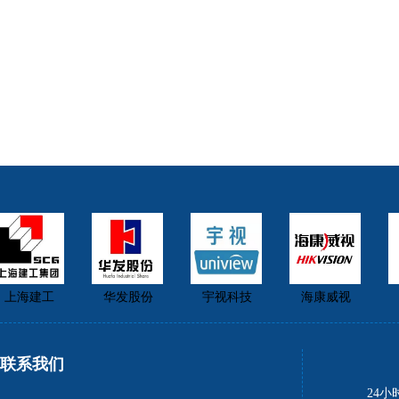
上海建工
华发股份
宇视科技
海康威视
联系我们
24