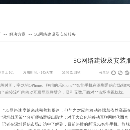
页
解决方案
5G网络建设及安装服务
>>
>>
5G网络建设及安装
作者:
it-101
|
发布时间:
4145天前
|
5140
次浏览
|
|
分享到:
段时间，宇龙的OPhone、联想的乐Phone**智能手机在深圳通信市场相
，和当前较流行的移动互联网珠联璧合，吸引无数厂商对**市场虎视眈眈。
“3G网络速度越来越完善和提速，但与之对应的移动终端却依然高高
。”深圳战国策**分析师杨群提出隐忧：对于大众化的移动互联网时代而
记者在深圳通信市场走访中了解到，目前热推的所谓3G智能手机、旗舰