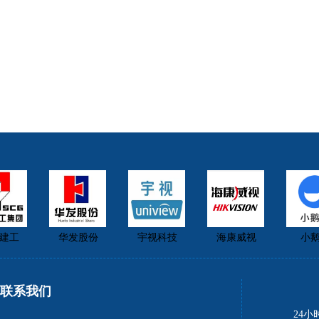
建工
华发股份
宇视科技
海康威视
小鹅
联系我们
24