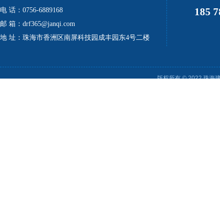
185 7
电 话：0756-6889168
邮 箱：drf365@janqi.com
地 址：珠海市香洲区南屏科技园成丰园东4号二楼
版权所有 © 2022 珠