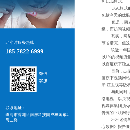
和Hulu模式。
UGC模式的鼻
包括今天的优酷、
但是，商
级，而访问视频
其实，网络视频
24小时服务热线
节省带宽。但这
185 7822 6999
较近一年国内视
以1%的视频流量
以百度旗下独立
目前，占
微信
度旗下视频网站
客服
浙 江卫视等版
与
此同时
络电视，以央视
视媒体集团所做
联系地址：
传统的互联网行
珠海市香洲区南屏科技园成丰园东4
种种迷惘
号二楼
心数据》报告显