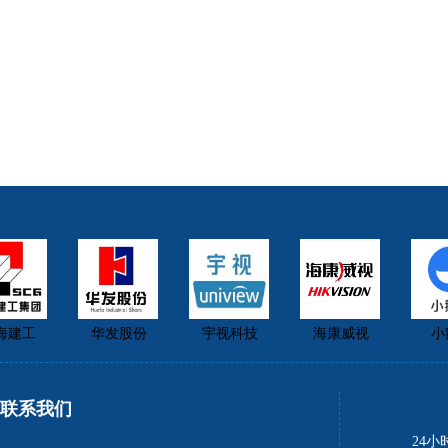
建工
华发股份
宇视科技
海康威视
小鹅
联系我们
24