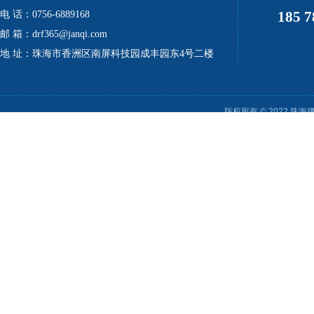
185 7
电 话：0756-6889168
邮 箱：drf365@janqi.com
地 址：珠海市香洲区南屏科技园成丰园东4号二楼
版权所有 © 2022 珠