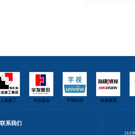
海建工
华发股份
宇视科技
海康威视
联系我们
24