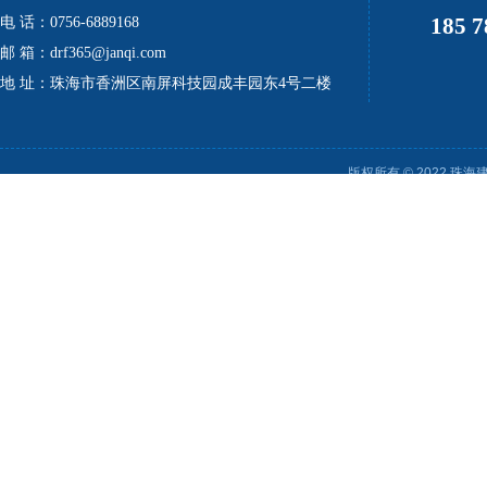
185 7
电 话：0756-6889168
邮 箱：drf365@janqi.com
地 址：珠海市香洲区南屏科技园成丰园东4号二楼
版权所有 © 2022 珠