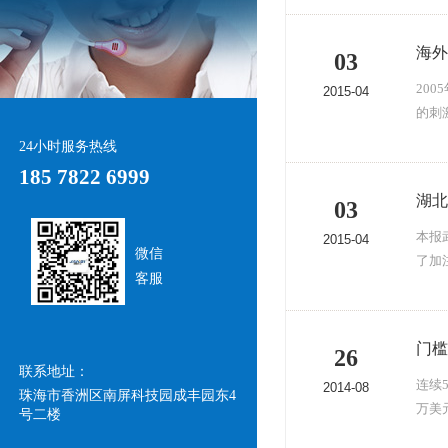
海外
03
20
2015-04
的刺激
24小时服务热线
185 7822 6999
湖北
03
本报
2015-04
微信
了加
客服
门槛
26
联系地址：
连续
2014-08
珠海市香洲区南屏科技园成丰园东4
万美
号二楼