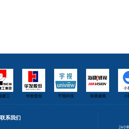
建工
华发股份
宇视科技
海康威视
小鹅
联系我们
24