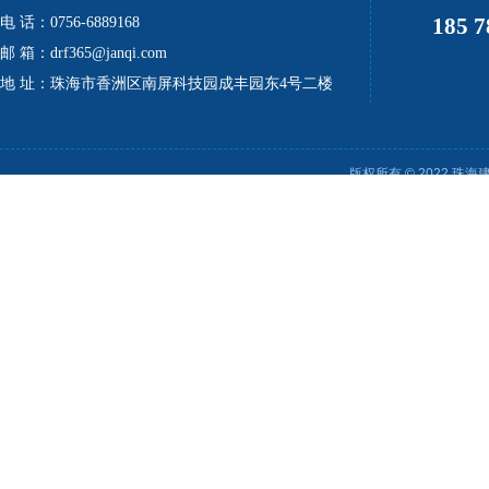
185 7
电 话：0756-6889168
邮 箱：drf365@janqi.com
地 址：珠海市香洲区南屏科技园成丰园东4号二楼
版权所有 © 2022 珠