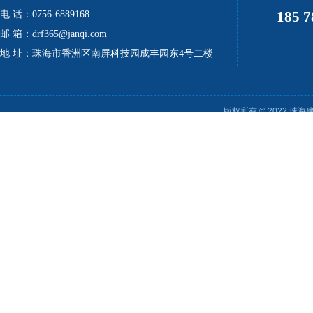
185 7
电 话：0756-6889168
邮 箱：drf365@janqi.com
地 址：珠海市香洲区南屏科技园成丰园东4号二楼
版权所有 © 2022 珠