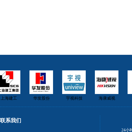
上海建工
华发股份
宇视科技
海康威视
联系我们
24