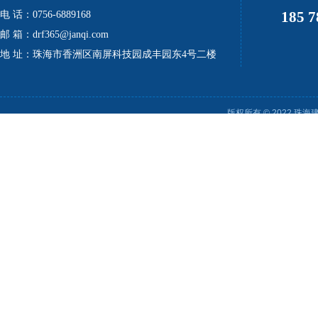
185 7
电 话：0756-6889168
邮 箱：drf365@janqi.com
地 址：珠海市香洲区南屏科技园成丰园东4号二楼
版权所有 © 2022 珠