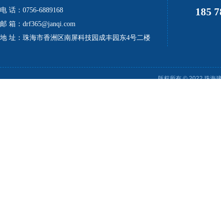
185 7
电 话：0756-6889168
邮 箱：drf365@janqi.com
地 址：珠海市香洲区南屏科技园成丰园东4号二楼
版权所有 © 2022 珠