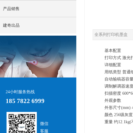
产品销售
建奇出品
全系列打印机墨盒
基本配置
打印方式 激光
详细配置
用纸类型 普通纸
自动输稿器容量 50
调制解调器速度 3
24小时服务热线
扫描密度 600*60
185 7822 6999
外观参数
外形尺寸(mm) 4
颜色 256级灰度
重量 约12.1k
微信
客服