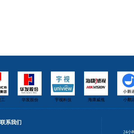
工
华发股份
宇视科技
海康威视
小鹅通
联系我们
24